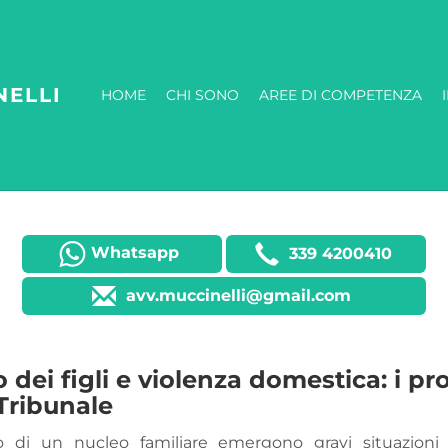
NELLI
HOME
CHI SONO
AREE DI COMPETENZA
Whatsapp
339 4200410
avv.muccinelli@gmail.com
 dei figli e violenza domestica: i p
Tribunale
o di un nucleo familiare emergono gravi situazioni d