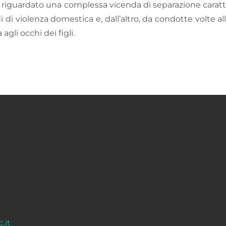
 riguardato una complessa vicenda di separazione caratte
i di violenza domestica e, dall’altro, da condotte volte a
agli occhi dei figli.
.it