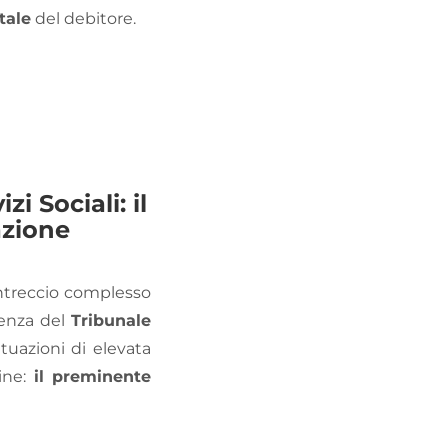
tale
del debitore.
i Sociali: il
azione
intreccio complesso
ntenza del
Tribunale
tuazioni di elevata
dine:
il preminente