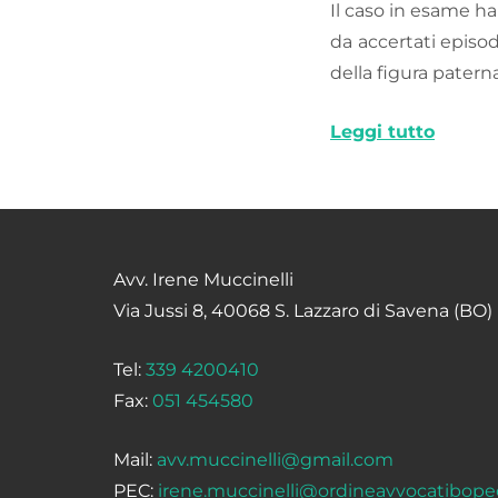
Il caso in esame ha
da accertati episod
della figura paterna 
Leggi tutto
Avv. Irene Muccinelli
Via Jussi 8, 40068 S. Lazzaro di Savena (BO)
Tel:
339 4200410
Fax:
051 454580
Mail:
avv.muccinelli@gmail.com
PEC:
irene.muccinelli@ordineavvocatibopec