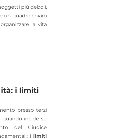
soggetti più deboli,
re un quadro chiaro
iorganizzare la vita
à: i limiti
amento presso terzi
e quando incide su
ento del Giudice
ndamentali: i
limiti