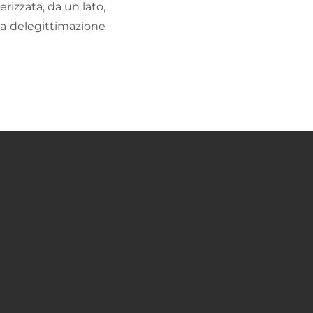
rizzata, da un lato,
lla delegittimazione