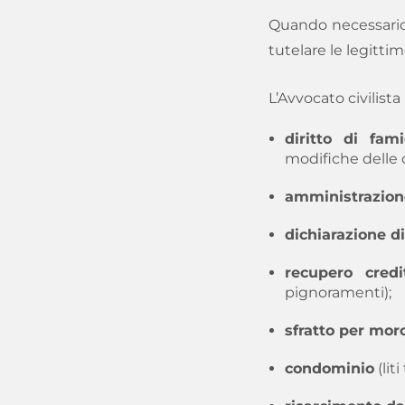
Quando necessario, 
tutelare le legitti
L’Avvocato civilista
diritto di fami
modifiche delle c
amministrazion
dichiarazione d
recupero credi
pignoramenti);
sfratto per moro
condominio
(lit