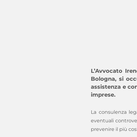
L’Avvocato Iren
Bologna, si occu
assistenza e con
imprese.
La consulenza leg
eventuali controvers
prevenire il più co