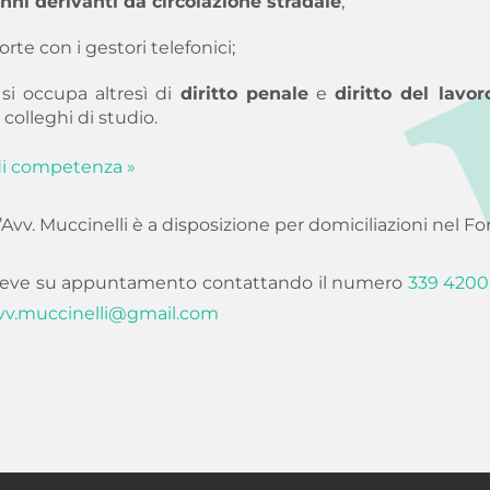
nni derivanti da circolazione stradale
;
orte con i gestori telefonici;
 si occupa altresì di
diritto penale
e
diritto del lavor
 colleghi di studio.
 di competenza »
 l’Avv. Muccinelli è a disposizione per domiciliazioni nel F
 riceve su appuntamento contattando il numero
339 4200
vv.muccinelli@gmail.com