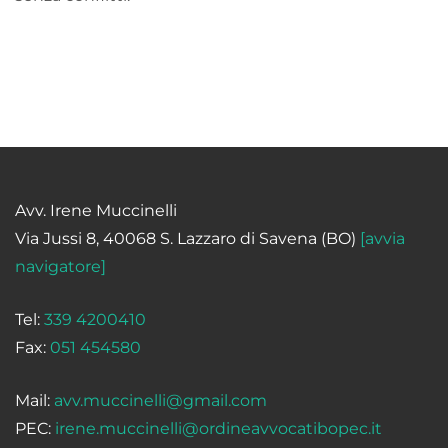
Avv. Irene Muccinelli
Via Jussi 8, 40068 S. Lazzaro di Savena (BO)
[avvia
navigatore]
Tel:
339 4200410
Fax:
051 454580
Mail:
avv.muccinelli@gmail.com
PEC:
irene.muccinelli@ordineavvocatibopec.it